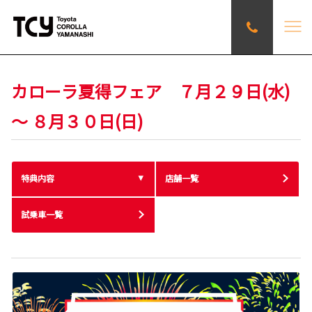
カローラ夏得フェア ７月２９日(水)
～ ８月３０日(日)
特典内容
店舗一覧
試乗車一覧