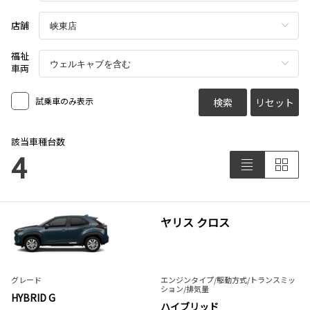
店舗
福祉
車両
試乗車のみ表示
検索
リセット
該当車種台数
4
ヤリス クロス
グレード
エンジンタイプ
/駆動方式/
トランスミッ
ション
/排気量
HYBRID G
ハイブリッド