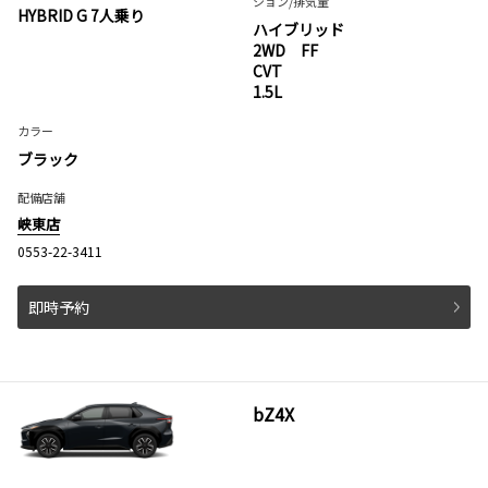
ション
/排気量
HYBRID G 7人乗り
ハイブリッド
2WD FF
CVT
1.5L
カラー
ブラック
配備店舗
峡東店
0553-22-3411
即時予約
bZ4X