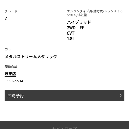
グレード
エンジンタイプ
/駆動方式/
トランスミッ
ション
/排気量
Z
ハイブリッド
2WD FF
CVT
1.8L
カラー
メタルストリームメタリック
配備店舗
峡東店
0553-22-3411
即時予約
サイトマップ