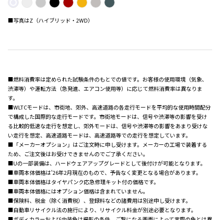
■写真はZ（ハイブリッド・2WD）
■燃料消費率は定められた試験条件のもとでの値です。お客様の使用環境（気象、
渋滞等）や運転方法（急発進、エアコン使用等）に応じて燃料消費率は異なりま
す。
■WLTCモードは、市街地、郊外、高速道路の各走行モードを平均的な使用時間配分
で構成した国際的な走行モードです。市街地モードは、信号や渋滞等の影響を受け
る比較的低速な走行を想定し、郊外モードは、信号や渋滞等の影響をあまり受けな
い走行を想定、高速道路モードは、高速道路等での走行を想定しています。
■「メーカーオプション」はご注文時に申し受けます。メーカーの工場で装着する
ため、ご注文後はお受けできませんのでご了承ください。
■Uの一部装備は、ハードウェアアップグレードとして後付けが可能となります。
■車両本体価格は'26年2月現在のもので、予告なく変更となる場合があります。
■車両本体価格はタイヤパンク応急修理キット付の価格です。
■車両本体価格にはオプション価格は含まれていません。
■保険料、税金（除く消費税）、登録料などの諸費用は別途申し受けます。
■自動車リサイクル法の施行により、リサイクル料金が別途必要となります。
■ボディカラーおよび内装色は撮影の条件、ご覧になる画面によって実際の色とは異