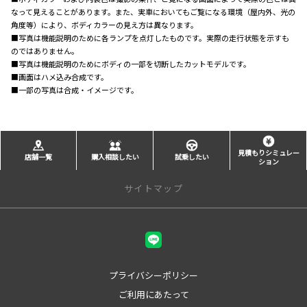
なって見えることがあります。また、実車においてもご覧になる環境（屋内外、光の
角度等）により、ボディカラーの見え方は異なります。
■写真は機能説明のために各ランプを点灯したものです。実際の走行状態を示すも
のではありません。
■写真は機能説明のためにボディの一部を切断したカットモデルです。
■画面はハメ込み合成です。
■一部の写真は合成・イメージです。
見積もりシミュレー
店舗一覧
購入相談したい
試乗したい
ション
サイトマップ
店舗一覧
甲府本店
甲府中央店
プライバシーポリシー
峡東店
ご利用にあたって
甲斐アルプス店