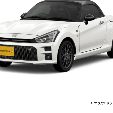
↻ マウスでド