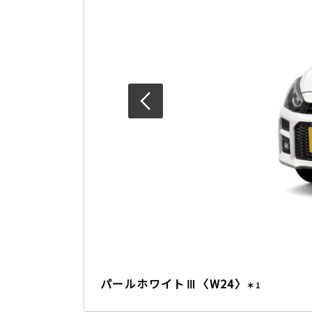
パールホワイトⅢ〈W24〉
＊1