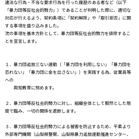
違法な行為・不当な要求行為を行った履歴のある者など（以下
「暴力団等反社会的勢力」）であることが判明した際に、適切な
対応が行えるよう、契約条項に「契約解除」や「取引拒否」に関
する事項を盛り込みました。
次の事項を基本方針として、暴力団等反社会的勢力を排除するこ
とを宣言します。
１．暴力団追放三ない運動（「暴力団を利用しない」「暴力団を
恐れない」「暴力団に金を出さない」）を実践する為、従業員等
への
周知教育に努めます。
２．暴力団等反社会的勢力に対し、組織全体として毅然とした態
度で臨み、一切の関係を遮断します。
３．暴力団等反社会的勢力による被害を防止するため、平素より
外部専門機関（山梨県警察、山梨県暴力追放運動推進センター、