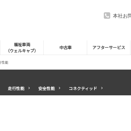
本社お
福祉車両
中古車
アフターサービス
（ウェルキャブ）
行性能
走行性能
安全性能
コネクティッド