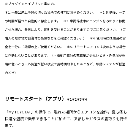
※プラグインハイブリッド車のみ。
＊1. 一般公道上や閉め切った場所での使用はおやめください。 ＊2. 起動後、一定
の時間が経つと自動的に停止します。 ＊3. 車両停止中にエンジンをみだりに稼働
させた場合、条例により、罰則を受けることがありますのでご注意ください。（ご
購入の際は地方自治体の条例などをご確認ください。） ＊4. 使用時には周囲の安
全を十分にご確認の上ご使用ください。 ＊5. リモートエアコンは次のような場合
は作動しないことがあります。（・駆動用電池の充電量が少ないとき・外気温が極
端に低いとき・外気温が低い状況で長時間駐車したあとなど、駆動システムが低温
のとき）
リモートスタート（アプリ）
＊1＊2＊3＊4
「My TOYOTA+」の操作で、離れた場所からエアコンを操作。夏も冬も
快適な温度で乗車できることに加えて、凍結したガラスの霜取りも行え
ます。