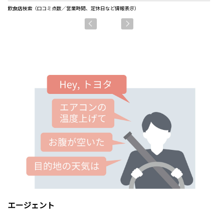
飲食店検索（口コミ点数／営業時間、定休日など情報表示）
駐
エージェント