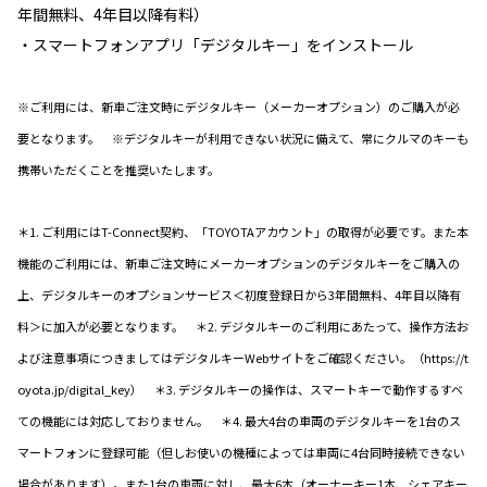
年間無料、4年目以降有料）
・スマートフォンアプリ「デジタルキー」をインストール
※ご利用には、新車ご注文時にデジタルキー（メーカーオプション）のご購入が必
要となります。 ※デジタルキーが利用できない状況に備えて、常にクルマのキーも
携帯いただくことを推奨いたします。
＊1. ご利用にはT-Connect契約、「TOYOTAアカウント」の取得が必要です。また本
機能のご利用には、新車ご注文時にメーカーオプションのデジタルキーをご購入の
上、デジタルキーのオプションサービス＜初度登録日から3年間無料、4年目以降有
料＞に加入が必要となります。 ＊2. デジタルキーのご利用にあたって、操作方法お
よび注意事項につきましてはデジタルキーWebサイトをご確認ください。（https://t
oyota.jp/digital_key） ＊3. デジタルキーの操作は、スマートキーで動作するすべ
ての機能には対応しておりません。 ＊4. 最大4台の車両のデジタルキーを1台のス
マートフォンに登録可能（但しお使いの機種によっては車両に4台同時接続できない
場合があります）。また1台の車両に対し、最大6本（オーナーキー1本、シェアキー