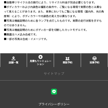
■自動車リサイクル法の施行により、リサイクル料金が別途必要となります。
■ボディカラーおよび内装色は撮影の条件や、ご覧になる環境で実際の色とは異な
って見えることがあります。また、実車においてもご覧になる環境（屋内外、光の角
度等）により、ボディカラーや内装色の見え方は異なります。
■写真は機能説明のために各ランプを点灯したものです。実際の走行状態を示すも
のではありません。
■写真は機能説明のためにボディの一部を切断したカットモデルです。
■画面はハメ込み合成です。
■一部の写真は合成・イメージです。
見積もりシミュレー
店舗一覧
商談予約
試乗予約
ション
サイトマップ
店舗一覧
甲府本店
甲府中央店
プライバシーポリシー