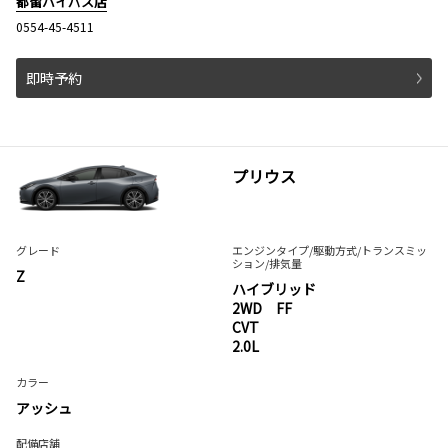
都留バイパス店
0554-45-4511
即時予約
プリウス
グレード
エンジンタイプ
/駆動方式/
トランスミッ
ション
/排気量
Z
ハイブリッド
2WD FF
CVT
2.0L
カラー
アッシュ
配備店舗