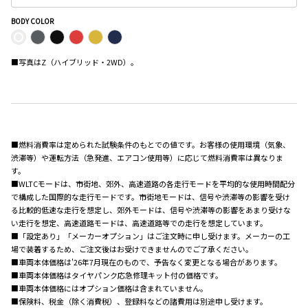
BODY COLOR
■写真はZ（ハイブリッド・2WD）。
■燃料消費率は定められた試験条件のもとでの値です。お客様の使用環境（気象、
渋滞等）や運転方法（急発進、エアコン使用等）に応じて燃料消費率は異なりま
す。
■WLTCモードは、市街地、郊外、高速道路の各走行モードを平均的な使用時間配分
で構成した国際的な走行モードです。市街地モードは、信号や渋滞等の影響を受け
る比較的低速な走行を想定し、郊外モードは、信号や渋滞等の影響をあまり受けな
い走行を想定、高速道路モードは、高速道路等での走行を想定しています。
■「設定あり」「メーカーオプション」はご注文時に申し受けます。メーカーの工
場で装着するため、ご注文後はお受けできませんのでご了承ください。
■車両本体価格は'26年7月現在のもので、予告なく変更となる場合があります。
■車両本体価格はタイヤパンク応急修理キット付の価格です。
■車両本体価格にはオプション価格は含まれていません。
■保険料、税金（除く消費税）、登録料などの諸費用は別途申し受けます。