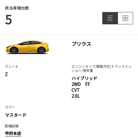
該当車種台数
5
プリウス
グレード
エンジンタイプ
/駆動方式/
トランスミッ
ション
/排気量
Z
ハイブリッド
2WD FF
CVT
2.0L
カラー
マスタード
配備店舗
甲府本店