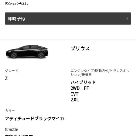
055-276-6215
即時予約
プリウス
グレード
エンジンタイプ
/駆動方式/
トランスミッ
ション
/排気量
Z
ハイブリッド
2WD FF
CVT
2.0L
カラー
アティチュードブラックマイカ
配備店舗