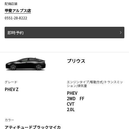
配備店舗
甲斐アルプス店
0551-28-8222
即時予約
プリウス
グレード
エンジンタイプ
/駆動方式/
トランスミッ
ション
/排気量
PHEV Z
PHEV
2WD FF
CVT
2.0L
カラー
アティチュードブラックマイカ