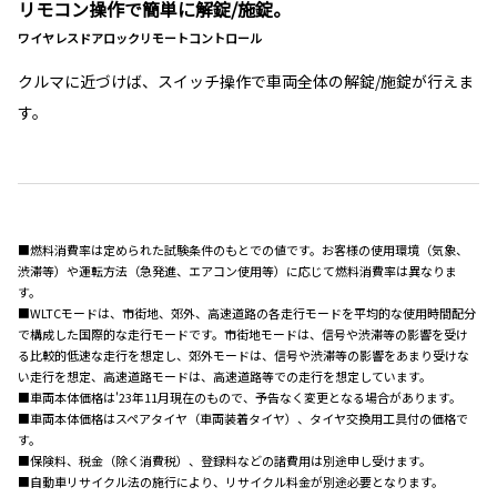
リモコン操作で簡単に解錠/施錠。
ワイヤレスドアロックリモートコントロール
クルマに近づけば、スイッチ操作で車両全体の解錠/施錠が行えま
す。
■燃料消費率は定められた試験条件のもとでの値です。お客様の使用環境（気象、
渋滞等）や運転方法（急発進、エアコン使用等）に応じて燃料消費率は異なりま
す。
■WLTCモードは、市街地、郊外、高速道路の各走行モードを平均的な使用時間配分
で構成した国際的な走行モードです。市街地モードは、信号や渋滞等の影響を受け
る比較的低速な走行を想定し、郊外モードは、信号や渋滞等の影響をあまり受けな
い走行を想定、高速道路モードは、高速道路等での走行を想定しています。
■車両本体価格は'23年11月現在のもので、予告なく変更となる場合があります。
■車両本体価格はスペアタイヤ（車両装着タイヤ）、タイヤ交換用工具付の価格で
す。
■保険料、税金（除く消費税）、登録料などの諸費用は別途申し受けます。
■自動車リサイクル法の施行により、リサイクル料金が別途必要となります。