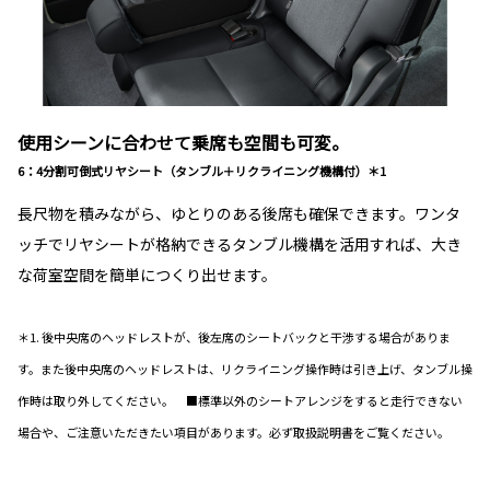
使用シーンに合わせて乗席も空間も可変。
6：4分割可倒式リヤシート（タンブル＋リクライニング機構付）＊1
長尺物を積みながら、ゆとりのある後席も確保できます。ワンタ
ッチでリヤシートが格納できるタンブル機構を活用すれば、大き
な荷室空間を簡単につくり出せます。
＊1. 後中央席のヘッドレストが、後左席のシートバックと干渉する場合がありま
す。また後中央席のヘッドレストは、リクライニング操作時は引き上げ、タンブル操
作時は取り外してください。 ■標準以外のシートアレンジをすると走行できない
場合や、ご注意いただきたい項目があります。必ず取扱説明書をご覧ください。