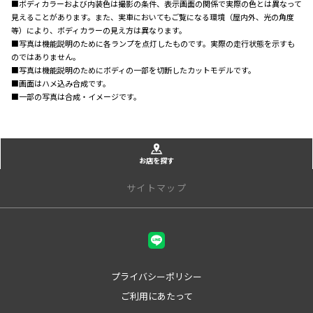
■ボディカラーおよび内装色は撮影の条件、表示画面の関係で実際の色とは異なって
見えることがあります。また、実車においてもご覧になる環境（屋内外、光の角度
等）により、ボディカラーの見え方は異なります。
■写真は機能説明のために各ランプを点灯したものです。実際の走行状態を示すも
のではありません。
■写真は機能説明のためにボディの一部を切断したカットモデルです。
■画面はハメ込み合成です。
■一部の写真は合成・イメージです。
お店を探す
サイトマップ
店舗一覧
甲府本店
甲府中央店
プライバシーポリシー
峡東店
ご利用にあたって
甲斐アルプス店