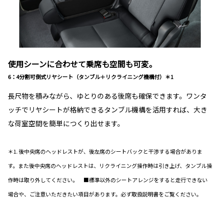
使用シーンに合わせて乗席も空間も可変。
6：4分割可倒式リヤシート（タンブル＋リクライニング機構付）＊1
長尺物を積みながら、ゆとりのある後席も確保できます。ワンタ
ッチでリヤシートが格納できるタンブル機構を活用すれば、大き
な荷室空間を簡単につくり出せます。
＊1. 後中央席のヘッドレストが、後左席のシートバックと干渉する場合がありま
す。また後中央席のヘッドレストは、リクライニング操作時は引き上げ、タンブル操
作時は取り外してください。 ■標準以外のシートアレンジをすると走行できない
場合や、ご注意いただきたい項目があります。必ず取扱説明書をご覧ください。