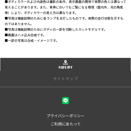
■ボディカラーおよび内装色は撮影の条件、表示画面の関係で実際の色とは異なって
見えることがあります。また、実車においてもご覧になる環境（屋内外、光の角度
等）により、ボディカラーの見え方は異なります。
■写真は機能説明のために各ランプを点灯したものです。実際の走行状態を示すも
のではありません。
■写真は機能説明のためにボディの一部を切断したカットモデルです。
■画面はハメ込み合成です。
■一部の写真は合成・イメージです。
お店を探す
サイトマップ
店舗一覧
甲府本店
甲府中央店
プライバシーポリシー
峡東店
ご利用にあたって
甲斐アルプス店