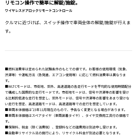
リモコン操作で簡単に解錠/施錠。
ワイヤレスドアロックリモートコントロール
クルマに近づけば、スイッチ操作で車両全体の解錠/施錠が行えま
す。
■燃料消費率は定められた試験条件のもとでの値です。お客様の使用環境（気象、
渋滞等）や運転方法（急発進、エアコン使用等）に応じて燃料消費率は異なりま
す。
■WLTCモードは、市街地、郊外、高速道路の各走行モードを平均的な使用時間配分
で構成した国際的な走行モードです。市街地モードは、信号や渋滞等の影響を受け
る比較的低速な走行を想定し、郊外モードは、信号や渋滞等の影響をあまり受けな
い走行を想定、高速道路モードは、高速道路等での走行を想定しています。
■車両本体価格は'23年11月現在のもので、予告なく変更となる場合があります。
■車両本体価格はスペアタイヤ（車両装着タイヤ）、タイヤ交換用工具付の価格で
す。
■保険料、税金（除く消費税）、登録料などの諸費用は別途申し受けます。
■自動車リサイクル法の施行により、リサイクル料金が別途必要となります。