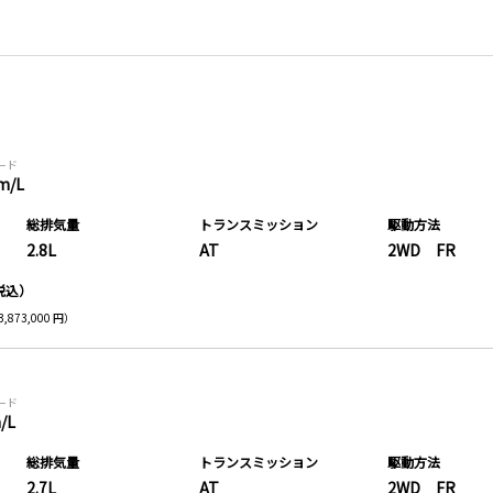
モード
m/L
総排気量
トランス
ミッション
駆動方法
2.8L
AT
2WD FR
税込）
,873,000 円）
モード
/L
総排気量
トランス
ミッション
駆動方法
2.7L
AT
2WD FR