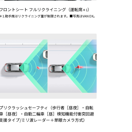
フロントシート フルリクライニング（運転席
）
＊1
＊1.助手席はリクライニング量が制限されます。■写真はVAN DX。
プリクラッシュセーフティ（歩行者［昼夜］・自転
車［昼夜］・自動二輪車［昼］検知機能付衝突回避
支援タイプ/ミリ波レーダー＋単眼カメラ方式）