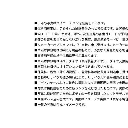
■一部の写真はハイエース バンを使用しています。
■燃料消費率は、定められた試験条件のもとでの値です。お客様
■WLTCモードは、市街地、郊外、高速道路の各走行モードを平
滞等の影響をあまり受けない走行を想定、高速道路モードは、高
■＜メーカーオプション＞はご注文時に申し受けます。メーカー
■車両本体価格は'26年1月現在のもので、予告なく変更となる場
■事業用登録の場合は構造要件が異なります。
■車両本体価格はスペアタイヤ（車両装着タイヤ）、タイヤ交換
■車両本体価格にはオプション価格は含まれていません。
■保険料、税金（除く消費税）、登録料等の諸費用は別途申し受
■自動車リサイクル法の施行により、リサイクル料金が別途必要
■ボディカラーおよび内装色は撮影および表示画面の関係で実際
■写真は機能説明のために各ランプを点灯させたものです。実際
■写真は機能説明のためにボディの一部を切断したカットモデル
■画面はハメ込み合成です。画面はイメージで実際とは異なる場
■一部の写真は合成・イメージです。