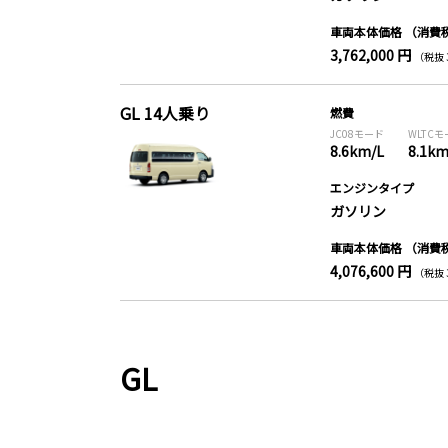
車両本体価格
（消費
3,762,000 円
（税抜 3
GL 14人乗り
燃費
JC08モード
WLTC
8.6km/L
8.1km
エンジンタイプ
ガソリン
車両本体価格
（消費
4,076,600 円
（税抜 3
GL