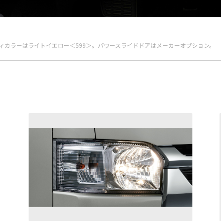
。ボディカラーはライトイエロー＜599＞。パワースライドドアはメーカーオプション。