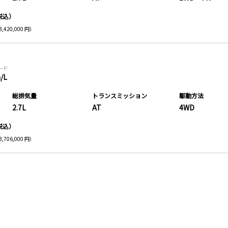
税込）
,420,000 円）
モード
/L
総排気量
トランス
ミッション
駆動方法
2.7L
AT
4WD
税込）
,706,000 円）