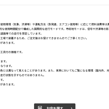
の使用環境（気象、渋滞等）や運転方法（急発進、エアコン使用等）に応じて燃料消費率は
均的な使用時間配分で構成した国際的な走行モードです。市街地モードは、信号や渋滞等の
速道路等での走行を想定しています。
の工場で装着するため、ご注文後はお受けできませんのでご了承ください。
合があります。
用工具付の価格です。
けます。
となります。
の色とは異なって見えることがあります。また、実車においてもご覧になる環境（屋内外、
の走行状態を示すものではありません。
です。
合があります。
お店を探す