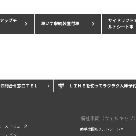
アップチ
サイドリフト
車いす収納装置付車
ルトシート車
お問合せ窓口ＴＥＬ
ＬＩＮＥを使ってラクラク入庫予
福祉車両（ウェルキャブ
エース コミューター
助手席回転チルトシート車
エース バン