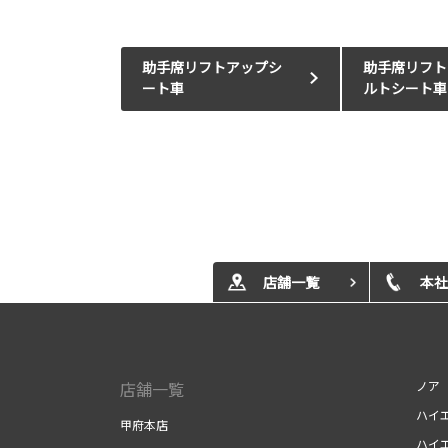
助手席リフトアップシ
助手席リフト
ート車
ルトシート車
店舗一覧
本社
店舗一覧
ノア
ハイ
甲府本店
ハイ