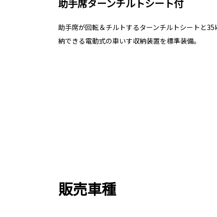
助手席ターンチルトシート付
助手席が回転＆チルトするターンチルトシートと35
納できる電動式の車いす収納装置を標準装備。
販売車種