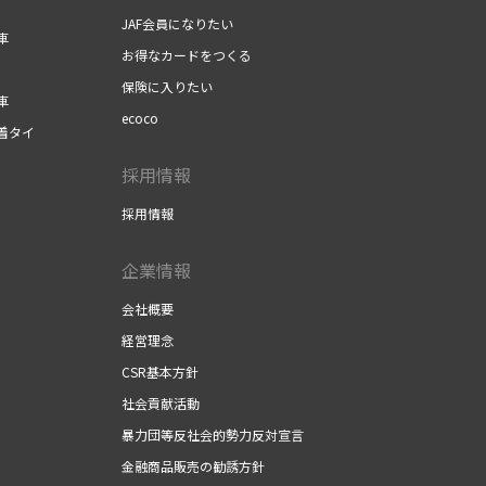
JAF会員になりたい
車
お得なカードをつくる
保険に入りたい
車
ecoco
着タイ
採用情報
採用情報
企業情報
会社概要
経営理念
CSR基本方針
社会貢献活動
暴力団等反社会的勢力反対宣言
金融商品販売の勧誘方針