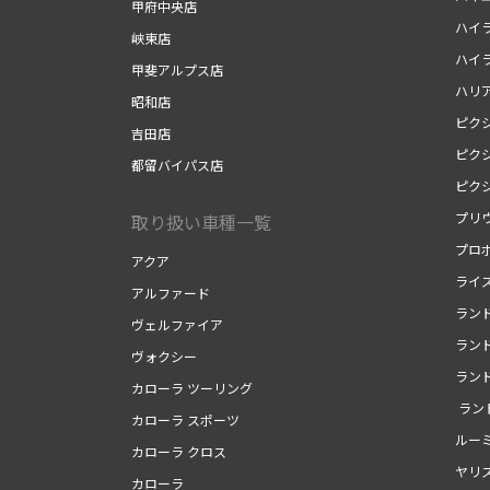
甲府中央店
ハイ
峡東店
ハイ
甲斐アルプス店
ハリ
昭和店
ピク
吉田店
ピク
都留バイパス店
ピク
プリ
取り扱い車種一覧
プロ
アクア
ライ
アルファード
ランド
ヴェルファイア
ランド
ヴォクシー
ランド
カローラ ツーリング
ラン
カローラ スポーツ
ルー
カローラ クロス
ヤリ
カローラ