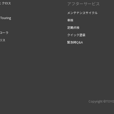
アフターサービス
ス クロス
メンテナンスサイクル
Touring
車検
定期点検
カローラ
クイック塗装
リス
緊急時Q&A
Copyright ©TOYOT