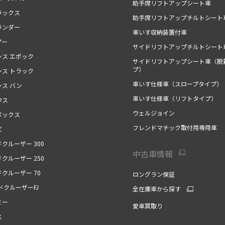
助手席リフトアップシート車
ラックス
助手席リフトアップチルトシート
ランダー
車いす収納装置付車
アー
サイドリフトアップチルトシート
シス エポック
サイドリフトアップシート車（脱
プ）
シス トラック
車いす仕様車（スロープタイプ）
シス バン
車いす仕様車（リフトタイプ）
ウス
ウェルジョイン
ボックス
フレンドマチック取付用専用車
ズ
クルーザー 300
中古車情報
クルーザー 250
クルーザー 70
ロングラン保証
ドクルーザーFJ
全在庫車から探す
ミー
愛車買取り
ス