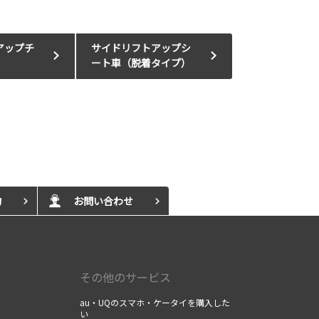
アップチ
サイドリフトアップシ
ート車（脱着タイプ）
約
お問い合わせ
）
その他のサービス
au・UQのスマホ・ケータイを購入した
い