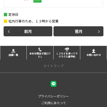
定休日
社内行事のため、１３時から営業
前月
翌月
本社お問合せ窓口Ｔ
ＬＩＮＥを使ってラ
店舗一覧
お問い合わせ
ＥＬ
クラク入庫予約
サイトマップ
店舗一覧
甲府本店
甲府中央店
プライバシーポリシー
峡東店
ご利用にあたって
甲斐アルプス店