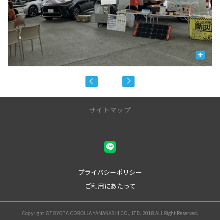
+
サイトマップ
店舗一覧
甲府本店
甲府中央店
プライバシーポリシー
峡東店
ご利用にあたって
甲斐アルプス店
昭和店
吉田店
Copyright ©TOYOTA COROLLA YAMANASHI CO., LTD. 2018 ALL Right Reserved.