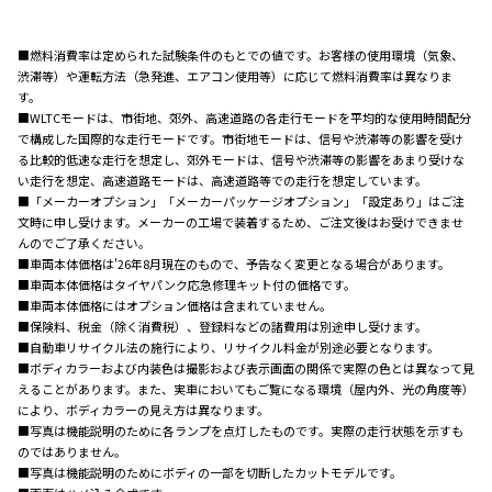
■燃料消費率は定められた試験条件のもとでの値です。お客様の使用環境（気象、
渋滞等）や運転方法（急発進、エアコン使用等）に応じて燃料消費率は異なりま
す。
■WLTCモードは、市街地、郊外、高速道路の各走行モードを平均的な使用時間配分
で構成した国際的な走行モードです。市街地モードは、信号や渋滞等の影響を受け
る比較的低速な走行を想定し、郊外モードは、信号や渋滞等の影響をあまり受けな
い走行を想定、高速道路モードは、高速道路等での走行を想定しています。
■「メーカーオプション」「メーカーパッケージオプション」「設定あり」はご注
文時に申し受けます。メーカーの工場で装着するため、ご注文後はお受けできませ
んのでご了承ください。
■車両本体価格は'26年8月現在のもので、予告なく変更となる場合があります。
■車両本体価格はタイヤパンク応急修理キット付の価格です。
■車両本体価格にはオプション価格は含まれていません。
■保険料、税金（除く消費税）、登録料などの諸費用は別途申し受けます。
■自動車リサイクル法の施行により、リサイクル料金が別途必要となります。
■ボディカラーおよび内装色は撮影および表示画面の関係で実際の色とは異なって見
えることがあります。また、実車においてもご覧になる環境（屋内外、光の角度等）
により、ボディカラーの見え方は異なります。
■写真は機能説明のために各ランプを点灯したものです。実際の走行状態を示すも
のではありません。
■写真は機能説明のためにボディの一部を切断したカットモデルです。