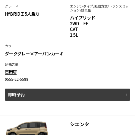
グレード
エンジンタイプ
/駆動方式/
トランスミッ
ション
/排気量
HYBRID Z 5人乗り
ハイブリッド
2WD FF
CVT
1.5L
カラー
ダークグレー×アーバンカーキ
配備店舗
吉田店
0555-22-5588
即時予約
シエンタ