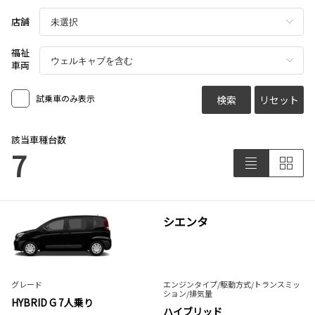
店舗
福祉
車両
試乗車のみ表示
検索
リセット
該当車種台数
7
シエンタ
グレード
エンジンタイプ
/駆動方式/
トランスミッ
ション
/排気量
HYBRID G 7人乗り
ハイブリッド