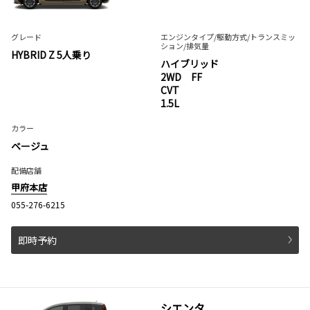
グレード
エンジンタイプ
/駆動方式/
トランスミッ
ション
/排気量
HYBRID Z 5人乗り
ハイブリッド
2WD FF
CVT
1.5L
カラー
ベージュ
配備店舗
甲府本店
055-276-6215
即時予約
シエンタ