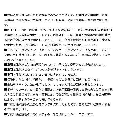
■燃料消費率は定められた試験条件のもとでの値です。お客様の使用環境（気象、
渋滞等）や運転方法（急発進、エアコン使用等）に応じて燃料消費率は異なりま
す。
■WLTCモードは、市街地、郊外、高速道路の各走行モードを平均的な使用時間配分
で構成した国際的な走行モードです。市街地モードは、信号や渋滞等の影響を受け
る比較的低速な走行を想定し、郊外モードは、信号や渋滞等の影響をあまり受けな
い走行を想定、高速道路モードは高速道路等での走行を想定しています。
■「メーカーオプション」「メーカーパッケージオプション」「設定あり」はご注
文時に申し受けます。メーカーの工場で装着するため、ご注文後はお受けできませ
んのでご了承ください。
■車両本体価格は'25年8月現在のもので、予告なく変更となる場合があります。
■車両本体価格はタイヤパンク応急修理キット付の価格です。
■車両本体価格にはオプション価格は含まれていません。
■保険料、税金（除く消費税）、登録料などの諸費用は別途申し受けます。
■自動車リサイクル法の施行により、リサイクル料金が別途必要となります。
■ボディカラーおよび内装色は撮影および表示画面の関係で実際の色とは異なって見
えることがあります。また、実車においてもご覧になる環境（屋内外、光の角度等）
により、ボディカラーの見え方は異なります。
■写真は機能説明のために各ランプを点灯したものです。実際の走行状態を示すも
のではありません。
■写真は機能説明のためにボディの一部を切断したカットモデルです。