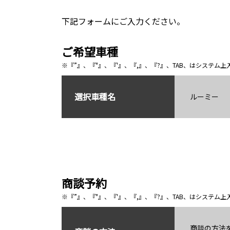
下記フォームにご入力ください。
ご希望車種
※『”』、『"』、『'』、『,』、『?』、TAB、はシステ
選択車種名
ルーミー
商談予約
※『”』、『"』、『'』、『,』、『?』、TAB、はシステ
商談の方法