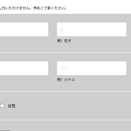
ム上入力いただけません。予めご了承ください。
例）花子
例）ハナコ
女性