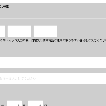
101号室
-
-
34-5678（カッコ入力不要）自宅又は携帯電話ご連絡の取りやすい番号をご入力くださ
年
月
日