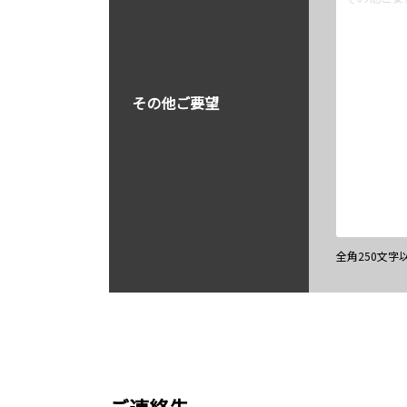
その他ご要望
全角250文