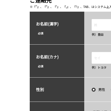
ご連絡先
※『”』、『"』、『'』、『,』、『?』、TAB、はシステ
お名前(漢字)
必須
例）豊田
お名前(カナ)
必須
例）トヨタ
性別
男性