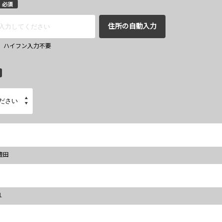
必須
住所の自動入力
67 ハイフン入力不要
豊田
１