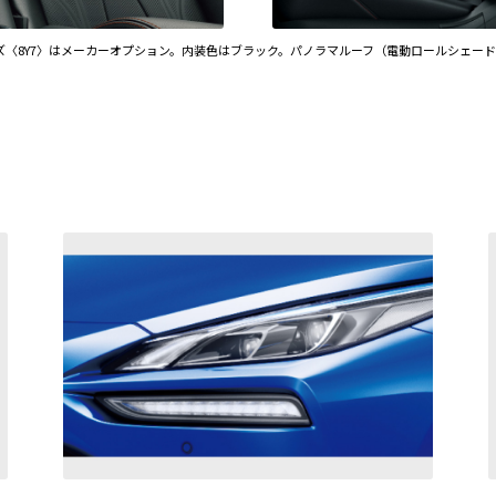
ズ〈8Y7〉はメーカーオプション。内装色はブラック。パノラマルーフ（電動ロールシェー