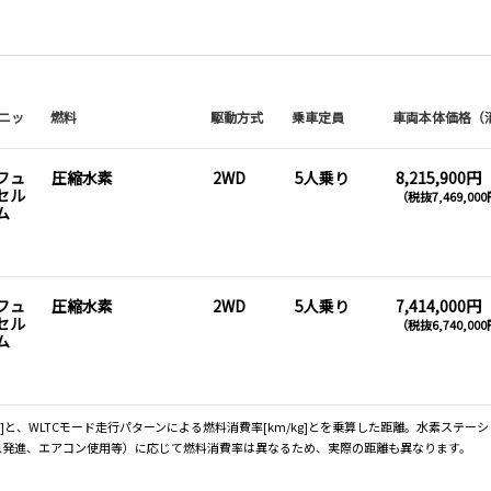
ニッ
燃料
駆動方式
乗車定員
車両本体価格（
フュ
圧縮水素
2WD
5人乗り
8,215,900円
セル
（税抜7,469,00
ム
フュ
圧縮水素
2WD
5人乗り
7,414,000円
セル
（税抜6,740,00
ム
載量[kg]と、WLTCモード走行パターンによる燃料消費率[km/kg]とを乗算した距離。水
急発進、エアコン使用等）に応じて燃料消費率は異なるため、実際の距離も異なります。