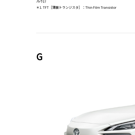
ル付）
＊1. TFT［薄膜トランジスタ］：Thin Film Transistor
G