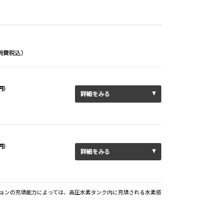
消費税込）
0円）
詳細をみる
0円）
詳細をみる
素ステーションの充填能力によっては、高圧水素タンク内に充填される水素搭