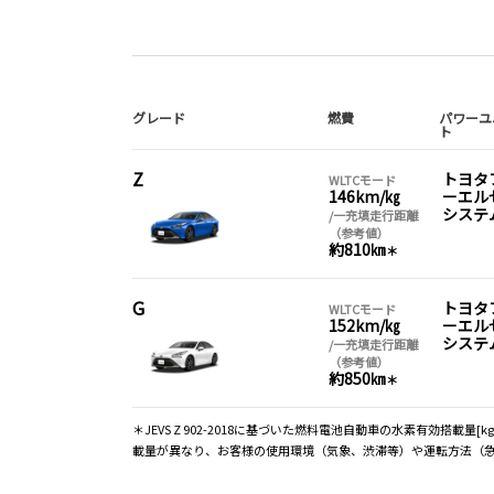
グレード
燃費
パワーユ
ト
Z
トヨタ
WLTCモード
146km/㎏
ーエル
システ
/一充填走行距離
（参考値）
約810㎞
＊
G
トヨタ
WLTCモード
152km/㎏
ーエル
システ
/一充填走行距離
（参考値）
約850㎞
＊
＊JEVS Z 902-2018に基づいた燃料電池自動車の水素有効搭
載量が異なり、お客様の使用環境（気象、渋滞等）や運転方法（