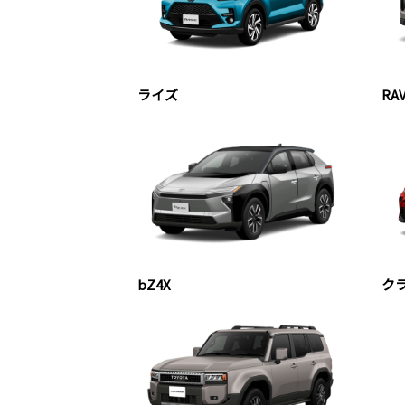
ライズ
RA
bZ4X
ク