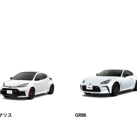
Rヤリス
GR86