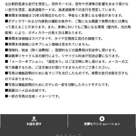
る比較的低速な走行を想定し、郊外モードは、信号や渋滞等の影響をあまり受けな
い走行を想定、高速道路モードは、高速道路等での走行を想定しています。
■車両本体価格は’25年3月現在のもので、予告なく変更となる場合があります。
■ボディカラーおよび内装色は撮影の条件や、ご覧になる画面で実際の色とは異な
って見えることがあります。また、実車においてもご覧になる環境（屋内外、光の角
度等）により、ボディカラーの見え方は異なります。
■車両本体価格はスペアタイヤ、タイヤ交換用工具付の価格です。
■車両本体価格にはオプション価格は含まれていません。
■保険料、税金（除く消費税）、登録料などの諸費用は別途申し受けます。
■自動車リサイクル法の施行により、リサイクル料金が別途必要になります。
■「メーカーオプション」「設定あり」はご注文時に申し受けます。メーカーの工
場で装着するため、ご注文後はお受けできませんのでご了承ください。
■写真は機能説明のために各ランプを点灯したものです。実際の走行状態を示すも
のではありません。
■写真は機能説明のためにボディの一部を切断したカットモデルです。
■画面はハメ込み合成です。
■一部の写真は合成・イメージです。
お店を探す
見積もりシミュレーション
サイトマップ