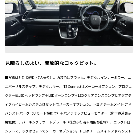
見晴らしのよい、開放的なコックピット。
■写真はS-Z（2WD・7人乗り）。内装色はブラック。デジタルインナーミラー、ユ
ニバーサルステップ、デジタルキー、ITS Connectはメーカーオプション。プロジェ
クター式LEDヘッドランプ＋LEDターンランプ＋LEDクリアランスランプとアダプテ
ィブハイビームシステムはセットでメーカーオプション。トヨタ チームメイト アド
バンスト パーク（リモート機能付）＋パノラミックビューモニター（床下透過表示
機能付）、パーキングサポートブレーキ（後方歩行者＋周囲静止物）、エレクトロ
シフトマチックはセットでメーカーオプション。トヨタ チームメイト アドバンスト