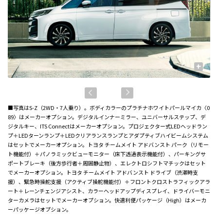
+
■写真はS-Z（2WD・7人乗り）。ボディカラーのプラチナホワイトパールマイカ〈0
89〉はメーカーオプション。デジタルインナーミラー、ユニバーサルステップ、デ
ジタルキー、ITS Connectはメーカーオプション。プロジェクター式LEDヘッドラン
プ＋LEDターンランプ＋LEDクリアランスランプとアダプティブハイビームシステム
はセットでメーカーオプション。トヨタ チームメイト アドバンスト パーク（リモー
ト機能付）＋パノラミックビューモニター（床下透過表示機能付）、パーキングサ
ポートブレーキ（後方歩行者＋周囲静止物）、エレクトロシフトマチックはセット
でメーカーオプション。トヨタ チームメイト アドバンスト ドライブ（渋滞時支
援）、緊急時操舵支援（アクティブ操舵機能付）＋フロントクロストラフィックアラ
ート＋レーンチェンジアシスト、カラーヘッドアップディスプレイ、ドライバーモニ
ターカメラはセットでメーカーオプション。快適利便パッケージ（High）はメーカ
ーパッケージオプション。