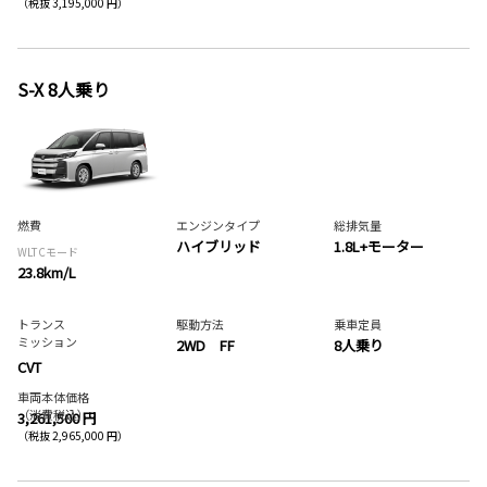
（税抜 3,195,000 円）
S-X 8人乗り
燃費
エンジンタイプ
総排気量
ハイブリッド
1.8L+モーター
WLTCモード
23.8km/L
トランス
駆動方法
乗車定員
ミッション
2WD FF
8人乗り
CVT
車両本体価格
（消費税込）
3,261,500 円
（税抜 2,965,000 円）