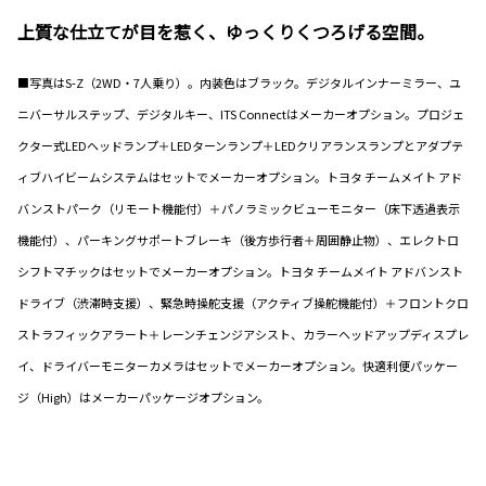
上質な仕立てが目を惹く、ゆっくりくつろげる空間。
■写真はS-Z（2WD・7人乗り）。内装色はブラック。デジタルインナーミラー、ユ
ニバーサルステップ、デジタルキー、ITS Connectはメーカーオプション。プロジェ
クター式LEDヘッドランプ＋LEDターンランプ＋LEDクリアランスランプとアダプテ
ィブハイビームシステムはセットでメーカーオプション。トヨタ チームメイト アド
バンストパーク（リモート機能付）＋パノラミックビューモニター（床下透過表示
機能付）、パーキングサポートブレーキ（後方歩行者＋周囲静止物）、エレクトロ
シフトマチックはセットでメーカーオプション。トヨタ チームメイト アドバンスト
ドライブ（渋滞時支援）、緊急時操舵支援（アクティブ操舵機能付）＋フロントクロ
ストラフィックアラート＋レーンチェンジアシスト、カラーヘッドアップディスプレ
イ、ドライバーモニターカメラはセットでメーカーオプション。快適利便パッケー
ジ（High）はメーカーパッケージオプション。