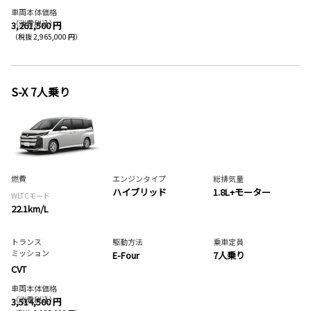
車両本体価格
（消費税込）
3,261,500 円
（税抜 2,965,000 円）
S-X 7人乗り
燃費
エンジンタイプ
総排気量
ハイブリッド
1.8L+モーター
WLTCモード
22.1km/L
トランス
駆動方法
乗車定員
ミッション
E-Four
7人乗り
CVT
車両本体価格
（消費税込）
3,514,500 円