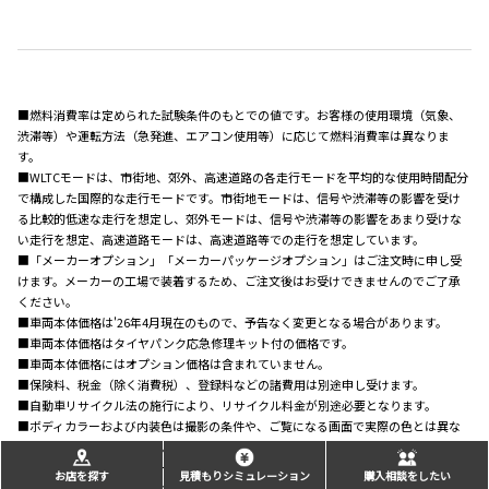
■燃料消費率は定められた試験条件のもとでの値です。お客様の使用環境（気象、
渋滞等）や運転方法（急発進、エアコン使用等）に応じて燃料消費率は異なりま
す。
■WLTCモードは、市街地、郊外、高速道路の各走行モードを平均的な使用時間配分
で構成した国際的な走行モードです。市街地モードは、信号や渋滞等の影響を受け
る比較的低速な走行を想定し、郊外モードは、信号や渋滞等の影響をあまり受けな
い走行を想定、高速道路モードは、高速道路等での走行を想定しています。
■「メーカーオプション」「メーカーパッケージオプション」はご注文時に申し受
けます。メーカーの工場で装着するため、ご注文後はお受けできませんのでご了承
ください。
■車両本体価格は'26年4月現在のもので、予告なく変更となる場合があります。
■車両本体価格はタイヤパンク応急修理キット付の価格です。
■車両本体価格にはオプション価格は含まれていません。
■保険料、税金（除く消費税）、登録料などの諸費用は別途申し受けます。
■自動車リサイクル法の施行により、リサイクル料金が別途必要となります。
■ボディカラーおよび内装色は撮影の条件や、ご覧になる画面で実際の色とは異な
って見えることがあります。また、実車においてもご覧になる環境（屋内外、光の角
度等）により、ボディカラーの見え方は異なります。
お店を探す
見積もりシミュレーション
購入相談をしたい
■写真は機能説明のために各ランプを点灯したものです。実際の走行状態を示すも