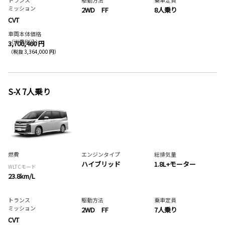
トランス
駆動方法
乗車定員
ミッション
2WD FF
8人乗り
CVT
車両本体価格
（消費税込）
3,700,400 円
（税抜 3,364,000 円）
S-X 7人乗り
燃費
エンジンタイプ
総排気量
ハイブリッド
1.8L+モーター
WLTCモード
23.8km/L
トランス
駆動方法
乗車定員
ミッション
2WD FF
7人乗り
CVT