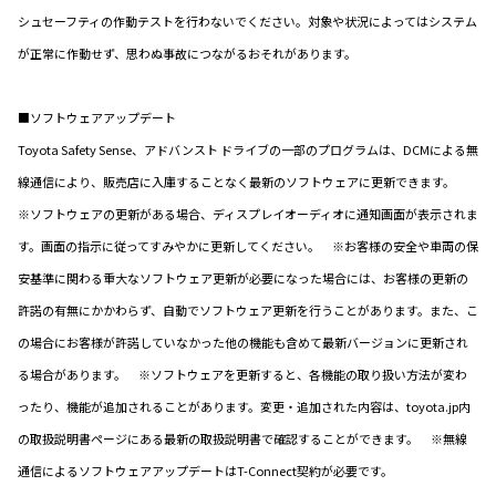
シュセーフティの作動テストを行わないでください。対象や状況によってはシステム
が正常に作動せず、思わぬ事故につながるおそれがあります。
■ソフトウェアアップデート
Toyota Safety Sense、アドバンスト ドライブの一部のプログラムは、DCMによる無
線通信により、販売店に入庫することなく最新のソフトウェアに更新できます。
※ソフトウェアの更新がある場合、ディスプレイオーディオに通知画面が表示されま
す。画面の指示に従ってすみやかに更新してください。 ※お客様の安全や車両の保
安基準に関わる重大なソフトウェア更新が必要になった場合には、お客様の更新の
許諾の有無にかかわらず、自動でソフトウェア更新を行うことがあります。また、こ
の場合にお客様が許諾していなかった他の機能も含めて最新バージョンに更新され
る場合があります。 ※ソフトウェアを更新すると、各機能の取り扱い方法が変わ
ったり、機能が追加されることがあります。変更・追加された内容は、toyota.jp内
の取扱説明書ページにある最新の取扱説明書で確認することができます。 ※無線
通信によるソフトウェアアップデートはT-Connect契約が必要です。