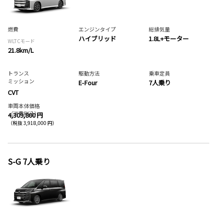
燃費
エンジンタイプ
総排気量
ハイブリッド
1.8L+モーター
WLTCモード
21.8km/L
トランス
駆動方法
乗車定員
ミッション
E-Four
7人乗り
CVT
車両本体価格
（消費税込）
4,309,800 円
（税抜 3,918,000 円）
S-G 7人乗り