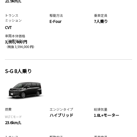
21.9km/L
トランス
駆動方法
乗車定員
ミッション
E-Four
7人乗り
CVT
車両本体価格
（消費税込）
3,953,400 円
（税抜 3,594,000 円）
S-G 8人乗り
燃費
エンジンタイプ
総排気量
ハイブリッド
1.8L+モーター
WLTCモード
23.6km/L