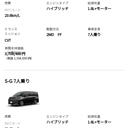
燃費
エンジンタイプ
総排気量
ハイブリッド
1.8L+モーター
WLTCモード
23.6km/L
トランス
駆動方法
乗車定員
ミッション
2WD FF
7人乗り
CVT
車両本体価格
（消費税込）
3,700,400 円
（税抜 3,364,000 円）
S-G 7人乗り
燃費
エンジンタイプ
総排気量
ハイブリッド
1.8L+モーター
WLTCモード