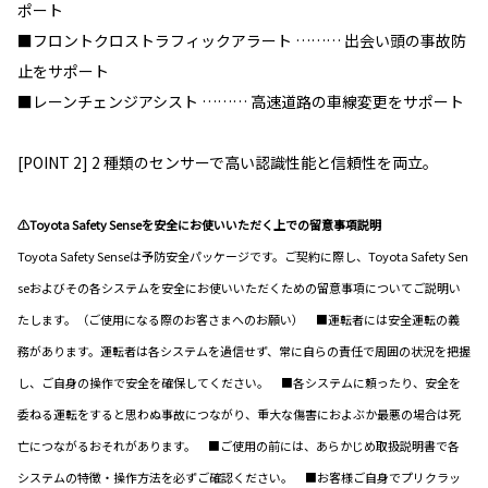
ポート
■フロントクロストラフィックアラート ……… 出会い頭の事故防
止をサポート
■レーンチェンジアシスト ……… 高速道路の車線変更をサポート
[POINT 2] 2 種類のセンサーで高い認識性能と信頼性を両立。
⚠Toyota Safety Senseを安全にお使いいただく上での留意事項説明
Toyota Safety Senseは予防安全パッケージです。ご契約に際し、Toyota Safety Sen
seおよびその各システムを安全にお使いいただくための留意事項についてご説明い
たします。（ご使用になる際のお客さまへのお願い） ■運転者には安全運転の義
務があります。運転者は各システムを過信せず、常に自らの責任で周囲の状況を把握
し、ご自身の操作で安全を確保してください。 ■各システムに頼ったり、安全を
委ねる運転をすると思わぬ事故につながり、重大な傷害におよぶか最悪の場合は死
亡につながるおそれがあります。 ■ご使用の前には、あらかじめ取扱説明書で各
システムの特徴・操作方法を必ずご確認ください。 ■お客様ご自身でプリクラッ