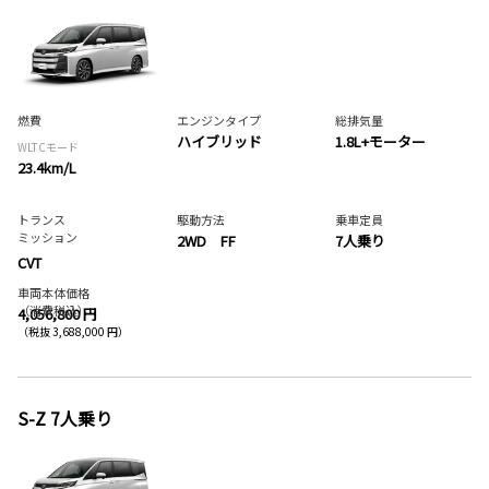
燃費
エンジンタイプ
総排気量
ハイブリッド
1.8L+モーター
WLTCモード
23.4km/L
トランス
駆動方法
乗車定員
ミッション
2WD FF
7人乗り
CVT
車両本体価格
（消費税込）
4,056,800 円
（税抜 3,688,000 円）
S-Z 7人乗り