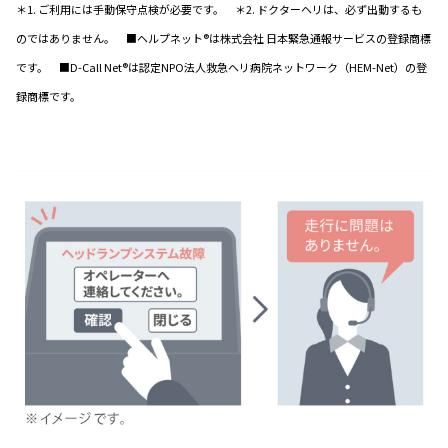
＊1. ご利用には手動保守点検が必要です。 ＊2. ドクターヘリは、必ず出動するも
のではありません。 ■ヘルプネット®は株式会社 日本緊急通報サービスの登録商標
です。 ■D-Call Net®は認定NPO法人救急ヘリ病院ネットワーク（HEM-Net）の登
録商標です。