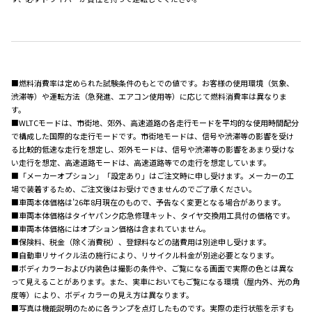
■燃料消費率は定められた試験条件のもとでの値です。お客様の使用環境（気象、
渋滞等）や運転方法（急発進、エアコン使用等）に応じて燃料消費率は異なりま
す。
■WLTCモードは、市街地、郊外、高速道路の各走行モードを平均的な使用時間配分
で構成した国際的な走行モードです。市街地モードは、信号や渋滞等の影響を受け
る比較的低速な走行を想定し、郊外モードは、信号や渋滞等の影響をあまり受けな
い走行を想定、高速道路モードは、高速道路等での走行を想定しています。
■「メーカーオプション」「設定あり」はご注文時に申し受けます。メーカーの工
場で装着するため、ご注文後はお受けできませんのでご了承ください。
■車両本体価格は’26年8月現在のもので、予告なく変更となる場合があります。
■車両本体価格はタイヤパンク応急修理キット、タイヤ交換用工具付の価格です。
■車両本体価格にはオプション価格は含まれていません。
■保険料、税金（除く消費税）、登録料などの諸費用は別途申し受けます。
■自動車リサイクル法の施行により、リサイクル料金が別途必要となります。
■ボディカラーおよび内装色は撮影の条件や、ご覧になる画面で実際の色とは異な
って見えることがあります。また、実車においてもご覧になる環境（屋内外、光の角
度等）により、ボディカラーの見え方は異なります。
■写真は機能説明のために各ランプを点灯したものです。実際の走行状態を示すも