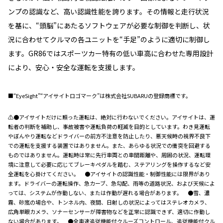
ンプの認識など、高い認識性能を誇ります。その情報と走行状況
を基に、“頭脳”にあたるソフトウェアが必要な制御を判断し、状
況に合わせてクルマの各ユニットを“手足”のように適切に制御し
ます。GR86ではスポーツカー特有の低い車高に合わせた専用設計
により、安心・安全な運転を支援します。
■“EyeSight”“アイサイトロゴマーク”は株式会社SUBARUの登録商標です。
⚠●アイサイトだけに頼った運転は、絶対に行わないでください。アイサイトは、運
転者の判断を補助し、事故被害や運転負荷の軽減を目的としています。わき見運転
やぼんやり運転などドライバーの前方不注意を防止したり、悪天候時の視界不良下
での運転を支援する装置ではありません。また、あらゆる状況での衝突を回避する
ものではありません。運転時は常に先行車両との車間距離や、周囲の状況、運転環
境に注意して必要に応じてブレーキペダルを踏む、ステアリングを操作するなど安
全運転を心掛けてください。 ●アイサイトの認識性能・制御性能には限界があり
ます。ドライバーの運転操作、急カーブ、急勾配、雨等の道路状況、および天候によ
っては、システムが作動しない、または作動が遅れる場合があります。 ●雪、濃
霧、砂嵐の場合や、トンネル内、夜間、日射しの状況によってはステレオカメラ、
広角単眼カメラ、ソナーセンサーが障害物などを正常に認識できず、適切に作動し
ない場合があります。 ●全車速追従機能付クルーズコントロール、追従機能付クル