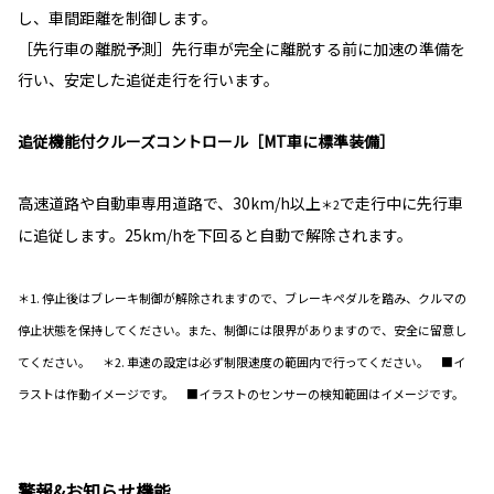
し、車間距離を制御します。
［先行車の離脱予測］先行車が完全に離脱する前に加速の準備を
行い、安定した追従走行を行います。
追従機能付クルーズコントロール［MT車に標準装備］
高速道路や自動車専用道路で、30km/h以上
で走行中に先行車
＊2
に追従します。25km/hを下回ると自動で解除されます。
＊1. 停止後はブレーキ制御が解除されますので、ブレーキペダルを踏み、クルマの
停止状態を保持してください。また、制御には限界がありますので、安全に留意し
てください。 ＊2. 車速の設定は必ず制限速度の範囲内で行ってください。 ■イ
ラストは作動イメージです。 ■イラストのセンサーの検知範囲はイメージです。
警報&お知らせ機能