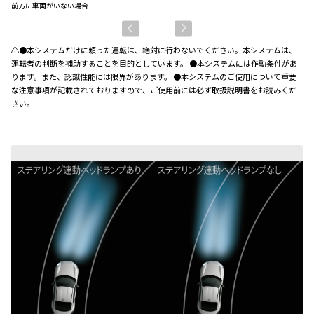
前方に車両がいない場合
対
⚠●本システムだけに頼った運転は、絶対に行わないでください。本システムは、
運転者の判断を補助することを目的としています。 ●本システムには作動条件があ
ります。また、認識性能には限界があります。 ●本システムのご使用について重要
な注意事項が記載されておりますので、ご使用前には必ず取扱説明書をお読みくだ
さい。