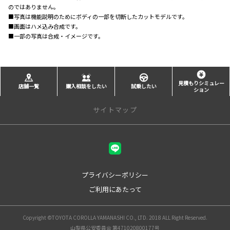
のではありません。
■写真は機能説明のためにボディの一部を切断したカットモデルです。
■画面はハメ込み合成です。
■一部の写真は合成・イメージです。
見積もりシミュレー
店舗一覧
購入相談をしたい
試乗したい
ション
サイトマップ
店舗一覧
甲府本店
甲府中央店
プライバシーポリシー
峡東店
ご利用にあたって
甲斐アルプス店
昭和店
吉田店
Copyright ©TOYOTA COROLLA YAMANASHI CO., LTD. 2018 ALL Right Reserved.
都留バイパス店
山梨県公安委員会 第471020800177号