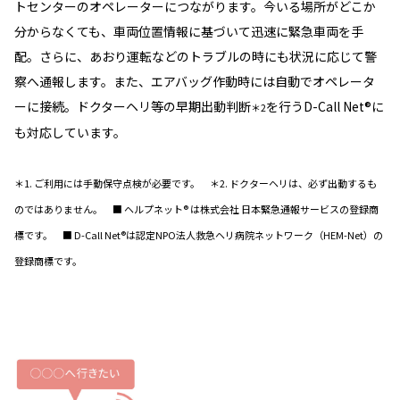
トセンターのオペレーターにつながります。今いる場所がどこか
分からなくても、車両位置情報に基づいて迅速に緊急車両を手
配。さらに、あおり運転などのトラブルの時にも状況に応じて警
察へ通報します。また、エアバッグ作動時には自動でオペレータ
ーに接続。ドクターヘリ等の早期出動判断
を行うD-Call Net®に
＊2
も対応しています。
＊1. ご利用には手動保守点検が必要です。 ＊2. ドクターヘリは、必ず出動するも
のではありません。 ■ ヘルプネット® は株式会社 日本緊急通報サービスの登録商
標です。 ■ D-Call Net®は認定NPO法人救急ヘリ病院ネットワーク（HEM-Net）の
登録商標です。