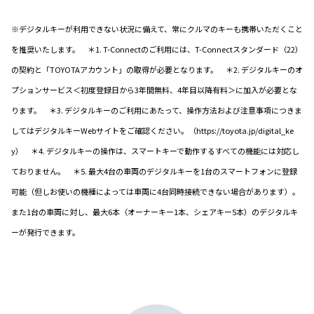
※デジタルキーが利用できない状況に備えて、常にクルマのキーも携帯いただくこと
を推奨いたします。 ＊1. T-Connectのご利用には、T-Connectスタンダード（22）
の契約と「TOYOTAアカウント」の取得が必要となります。 ＊2. デジタルキーのオ
プションサービス＜初度登録日から3年間無料、4年目以降有料＞に加入が必要とな
ります。 ＊3. デジタルキーのご利用にあたって、操作方法および注意事項につきま
してはデジタルキーWebサイトをご確認ください。（https://toyota.jp/digital_ke
y） ＊4. デジタルキーの操作は、スマートキーで動作するすべての機能には対応し
ておりません。 ＊5. 最大4台の車両のデジタルキーを1台のスマートフォンに登録
可能（但しお使いの機種によっては車両に4台同時接続できない場合があります）。
また1台の車両に対し、最大6本（オーナーキー1本、シェアキー5本）のデジタルキ
ーが発行できます。