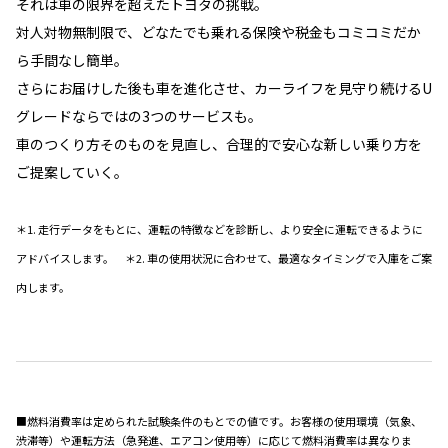
それは車の限界を超えたトヨタの挑戦。
対人対物無制限で、どなたでも乗れる保険や税金もコミコミだか
ら手間なし簡単。
さらにお届けした後も車を進化させ、カーライフを見守り続けるU
グレードならではの3つのサービスも。
車のつくり方そのものを見直し、合理的で安心な新しい乗り方を
ご提案していく。
＊1. 走行データをもとに、運転の特徴などを診断し、より安全に運転できるように
アドバイスします。 ＊2. 車の使用状況に合わせて、最適なタイミングで入庫をご案
内します。
■燃料消費率は定められた試験条件のもとでの値です。お客様の使用環境（気象、
渋滞等）や運転方法（急発進、エアコン使用等）に応じて燃料消費率は異なりま