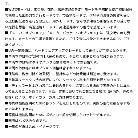
す。
■WLTCモードは、市街地、郊外、高速道路の各走行モードを平均的な使用時間配分
で構成した国際的な走行モードです。市街地モードは、信号や渋滞等の影響を受け
る比較的低速な走行を想定し、郊外モードは、信号や渋滞等の影響をあまり受けな
い走行を想定、高速道路モードは、高速道路等での走行を想定しています。
■「メーカーオプション」「メーカーパッケージオプション」はご注文時に申し受
けます。メーカーの工場で装着するため、ご注文後はお受けできませんので、ご了
承ください。
■Uの一部装備は、ハードウェアアップグレードとして後付けが可能となります。
■車両本体価格は'26年7月現在のもので、予告なく変更となる場合があります。
■車両本体価格はタイヤパンク応急修理キット付の価格です。
■車両本体価格にはオプション価格は含まれていません。
■保険料、税金（除く消費税）、登録料などの諸費用は別途申し受けます。
■自動車リサイクル法の施行により、リサイクル料金が別途必要となります。
■ボディカラーおよび内装色は撮影の条件や、ご覧になる画面で実際の色とは異な
って見えることがあります。また、実車においてもご覧になる環境（屋内外、光の角
度等）により、ボディカラーの見え方は異なります。
■写真は機能説明のために各ランプを点灯したものです。実際の走行状態を示すも
のではありません。
■写真は機能説明のためにボディの一部を切断したカットモデルです。
■画面はハメ込み合成です。
■一部の写真は合成・イメージです。