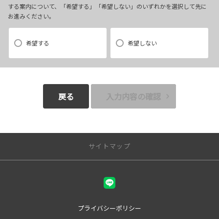
する案内について、「希望する」「希望しない」のいずれかを選択して先に
お進みください。
【3．推奨環境について】
1.当社の推奨するインターネット環境にてお申込みをお願いします。推奨
希望する
希望しない
以外の環境によって発生した情報の不備や
それに伴う連絡の不徹底については責任を負いかねますので、あらかじ
めご了承ください。
なお、不具合の生じたデータについてはお客様にお断り無く削除させて
戻る
入力内容の確認
いただく場合がございます。
※推奨環境についてはTOYOTAメーカーサイト「ご利用にあたって」を
参照ください。
サイトマップ
【4．規約について】
店舗一覧
1.本規約は事前の告知なく変更することがあります。変更した内容は本ペ
ージにてご確認いただくものとします。
甲府本店
甲府中央店
プライバシーポリシー
峡東店
【トヨタ自動車への個人情報の第三者提供について】