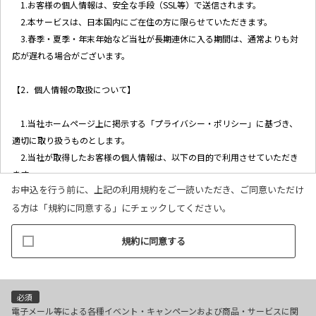
1.お客様の個人情報は、安全な手段（SSL等）で送信されます。
2.本サービスは、日本国内にご在住の方に限らせていただきます。
3.春季・夏季・年末年始など当社が長期連休に入る期間は、通常よりも対
応が遅れる場合がございます。
【2．個人情報の取扱について】
1.当社ホームページ上に掲示する「プライバシー・ポリシー」に基づき、
適切に取り扱うものとします。
2.当社が取得したお客様の個人情報は、以下の目的で利用させていただき
ます。
お申込を行う前に、上記の利用規約をご一読いただき、ご同意いただけ
(1)お客様リクエストに対応するにあたって問題が発生した場合の確認・
る方は「規約に同意する」にチェックしてください。
連絡
(2)お客様から照会があった場合のリクエスト情報の確認
規約に同意する
(3)お客様に不利益を与えないために行う、お客様に対する迅速なご連絡
（電子メール、電話、郵送によるご連絡）
(4)当社で取り扱っている商品・サービスなどに関する営業上のご案内
(5)商品の企画・開発あるいはお客様満足向上策などの検討のためのお客
必須
様アンケート調査の実施
電子メール等による各種イベント・キャンペーンおよび商品・サービスに関