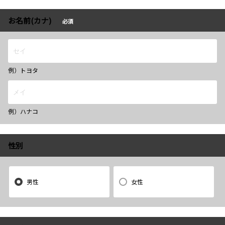
お名前(カナ)
必須
例）トヨタ
例）ハナコ
性別
男性
女性