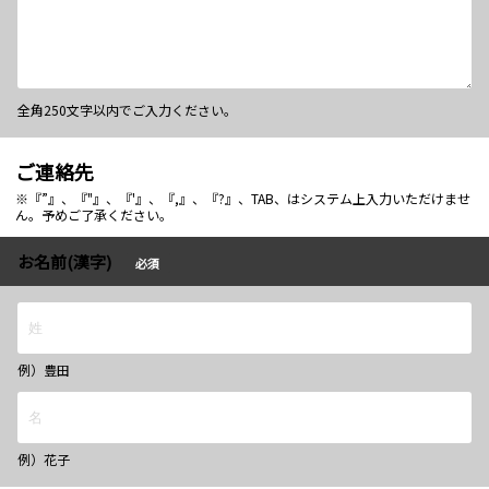
全角250文字以内でご入力ください。
ご連絡先
※『”』、『"』、『'』、『,』、『?』、TAB、はシステム上入力いただけませ
ん。予めご了承ください。
お名前(漢字)
必須
例）豊田
例）花子