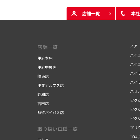
店舗一覧
本社
店舗一覧
ノア
ハイ
甲府本店
ハイ
甲府中央店
ハイ
峡東店
ハイ
甲斐アルプス店
ハリ
昭和店
ピク
吉田店
ピク
都留バイパス店
ピク
プリ
取り扱い車種一覧
プロ
アクア