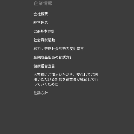
企業情報
会社概要
経営理念
CSR基本方針
社会貢献活動
暴力団等反社会的勢力反対宣言
金融商品販売の勧誘方針
健康経営宣言
お客様にご満足いただき、安心してご利
用いただける対応を従業員が継続して行
っていくために
勧誘方針