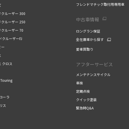
フレンドマチック取付用専用車
ズ
クルーザー 300
中古車情報
クルーザー 250
クルーザー 70
ロングラン保証
ドクルーザーFJ
全在庫車から探す
ミー
愛車買取り
ス
アフターサービス
ス クロス
メンテナンスサイクル
Touring
車検
定期点検
カローラ
クイック塗装
リス
緊急時Q&A