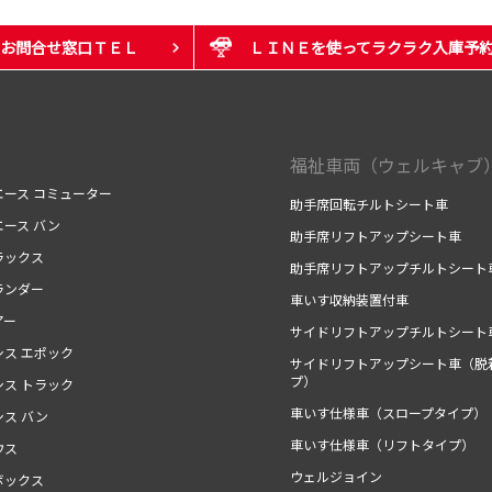
お問合せ窓口ＴＥＬ
ＬＩＮＥを使ってラクラク入庫予
福祉車両（ウェルキャブ
エース コミューター
助手席回転チルトシート車
エース バン
助手席リフトアップシート車
ラックス
助手席リフトアップチルトシート
ランダー
車いす収納装置付車
アー
サイドリフトアップチルトシート
シス エポック
サイドリフトアップシート車（脱
プ）
シス トラック
車いす仕様車（スロープタイプ）
シス バン
車いす仕様車（リフトタイプ）
ウス
ウェルジョイン
ボックス